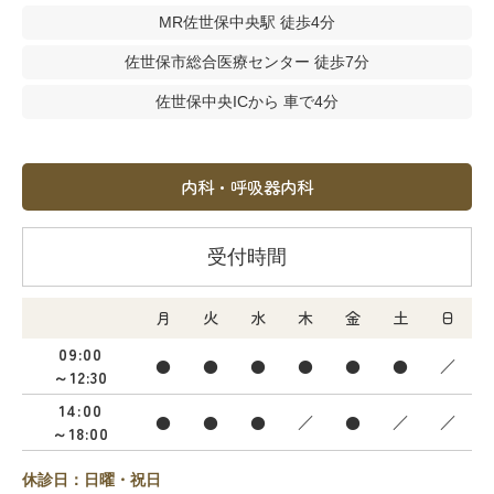
MR佐世保中央駅 徒歩4分
佐世保市総合医療センター 徒歩7分
佐世保中央ICから 車で4分
内科・呼吸器内科
受付時間
月
火
水
木
金
土
日
09:00
●
●
●
●
●
●
／
～12:30
14:00
●
●
●
／
●
／
／
～18:00
休診日：日曜・祝日