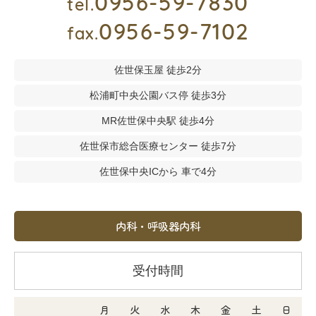
0956-59-7830
tel.
0956-59-7102
fax.
佐世保玉屋 徒歩2分
松浦町中央公園バス停 徒歩3分
MR佐世保中央駅 徒歩4分
佐世保市総合医療センター 徒歩7分
佐世保中央ICから 車で4分
内科・呼吸器内科
受付時間
月
火
水
木
金
土
日